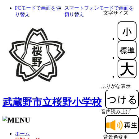
PCモードで画面を切
スマートフォンモードで画面を
文字サイズ
り替え
切り替え
ふりがな表示
武蔵野市立桜野小学校
音声読み上げ
ホーム
背景色変更