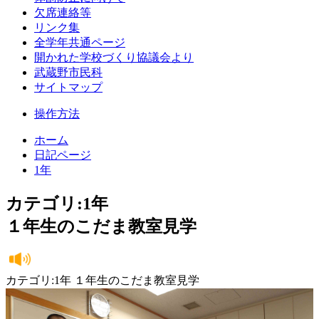
欠席連絡等
リンク集
全学年共通ページ
開かれた学校づくり協議会より
武蔵野市民科
サイトマップ
操作方法
ホーム
日記ページ
1年
カテゴリ:1年
１年生のこだま教室見学
カテゴリ:1年 １年生のこだま教室見学