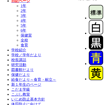
日記ページ
1年
2年
3年
4年
5年
6年
保健室
全校
食育
学校紹介
学校／学年だより
校長講話
研究活動
図書館だより
保健だより
給食だより～食育・献立～
新１年生のページ
こだま学級
こぶし教室
いじめ防止基本方針
体罰防止に向けて