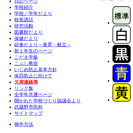
日記ページ
学校紹介
学校／学年だより
校長講話
研究活動
図書館だより
保健だより
給食だより～食育・献立～
新１年生のページ
こだま学級
こぶし教室
いじめ防止基本方針
体罰防止に向けて
欠席連絡等
リンク集
全学年共通ページ
開かれた学校づくり協議会より
武蔵野市民科
サイトマップ
操作方法