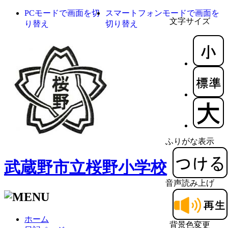
PCモードで画面を切
スマートフォンモードで画面を
文字サイズ
り替え
切り替え
ふりがな表示
武蔵野市立桜野小学校
音声読み上げ
ホーム
背景色変更