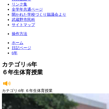
リンク集
全学年共通ページ
開かれた学校づくり協議会より
武蔵野市民科
サイトマップ
操作方法
ホーム
日記ページ
6年
カテゴリ:6年
６年生体育授業
カテゴリ:6年 ６年生体育授業