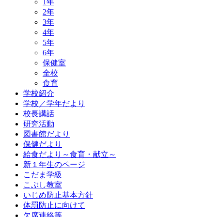
1年
2年
3年
4年
5年
6年
保健室
全校
食育
学校紹介
学校／学年だより
校長講話
研究活動
図書館だより
保健だより
給食だより～食育・献立～
新１年生のページ
こだま学級
こぶし教室
いじめ防止基本方針
体罰防止に向けて
欠席連絡等