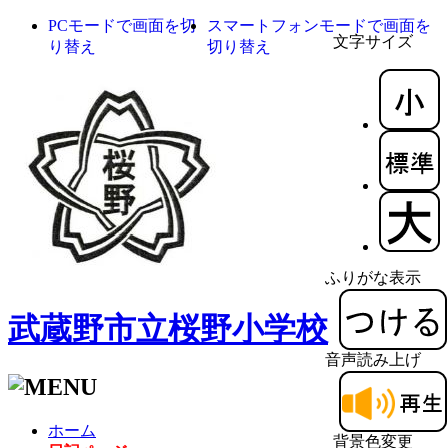
PCモードで画面を切
スマートフォンモードで画面を
文字サイズ
り替え
切り替え
ふりがな表示
武蔵野市立桜野小学校
音声読み上げ
ホーム
背景色変更