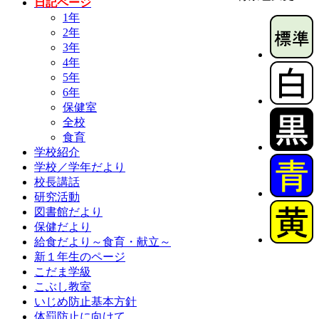
日記ページ
1年
2年
3年
4年
5年
6年
保健室
全校
食育
学校紹介
学校／学年だより
校長講話
研究活動
図書館だより
保健だより
給食だより～食育・献立～
新１年生のページ
こだま学級
こぶし教室
いじめ防止基本方針
体罰防止に向けて