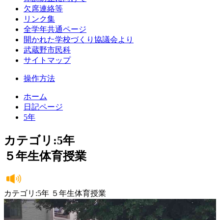
欠席連絡等
リンク集
全学年共通ページ
開かれた学校づくり協議会より
武蔵野市民科
サイトマップ
操作方法
ホーム
日記ページ
5年
カテゴリ:5年
５年生体育授業
カテゴリ:5年 ５年生体育授業