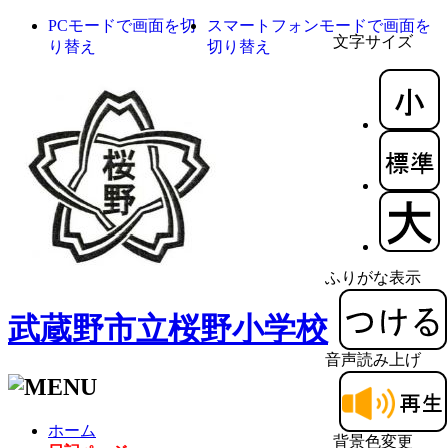
PCモードで画面を切
スマートフォンモードで画面を
文字サイズ
り替え
切り替え
ふりがな表示
武蔵野市立桜野小学校
音声読み上げ
ホーム
背景色変更