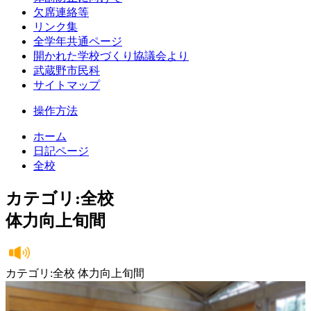
欠席連絡等
リンク集
全学年共通ページ
開かれた学校づくり協議会より
武蔵野市民科
サイトマップ
操作方法
ホーム
日記ページ
全校
カテゴリ:全校
体力向上旬間
カテゴリ:全校 体力向上旬間