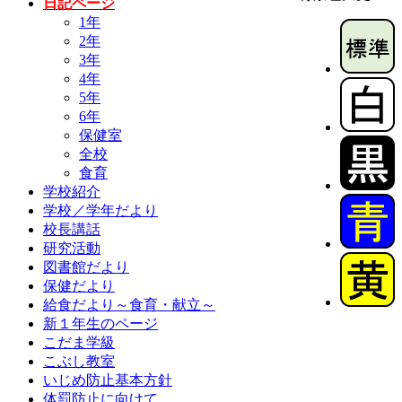
日記ページ
1年
2年
3年
4年
5年
6年
保健室
全校
食育
学校紹介
学校／学年だより
校長講話
研究活動
図書館だより
保健だより
給食だより～食育・献立～
新１年生のページ
こだま学級
こぶし教室
いじめ防止基本方針
体罰防止に向けて