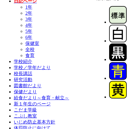
日記ページ
1年
2年
3年
4年
5年
6年
保健室
全校
食育
学校紹介
学校／学年だより
校長講話
研究活動
図書館だより
保健だより
給食だより～食育・献立～
新１年生のページ
こだま学級
こぶし教室
いじめ防止基本方針
体罰防止に向けて