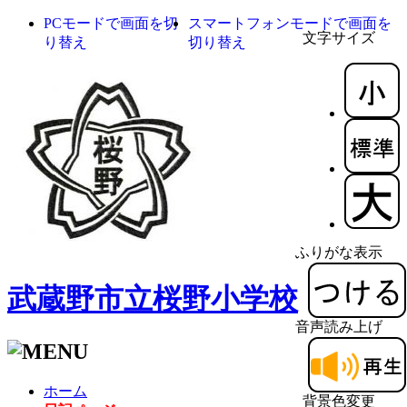
PCモードで画面を切
スマートフォンモードで画面を
文字サイズ
り替え
切り替え
ふりがな表示
武蔵野市立桜野小学校
音声読み上げ
ホーム
背景色変更