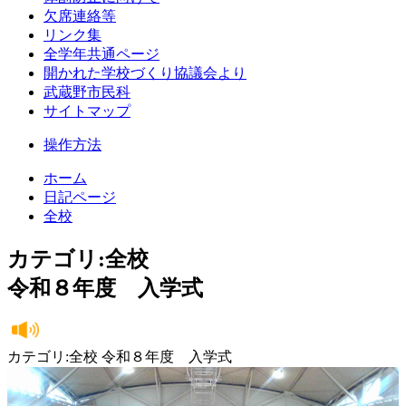
欠席連絡等
リンク集
全学年共通ページ
開かれた学校づくり協議会より
武蔵野市民科
サイトマップ
操作方法
ホーム
日記ページ
全校
カテゴリ:全校
令和８年度 入学式
カテゴリ:全校 令和８年度 入学式