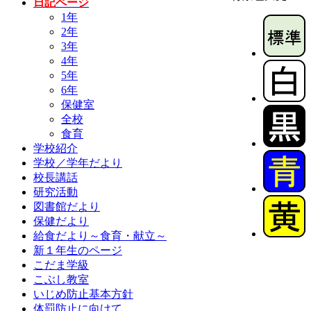
日記ページ
1年
2年
3年
4年
5年
6年
保健室
全校
食育
学校紹介
学校／学年だより
校長講話
研究活動
図書館だより
保健だより
給食だより～食育・献立～
新１年生のページ
こだま学級
こぶし教室
いじめ防止基本方針
体罰防止に向けて