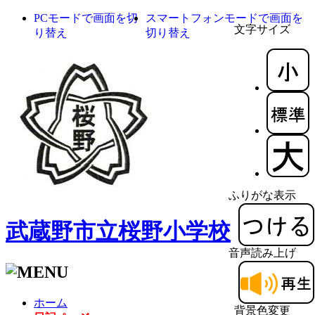
PCモードで画面を切
スマートフォンモードで画面を
文字サイズ
り替え
切り替え
ふりがな表示
武蔵野市立桜野小学校
音声読み上げ
ホーム
背景色変更