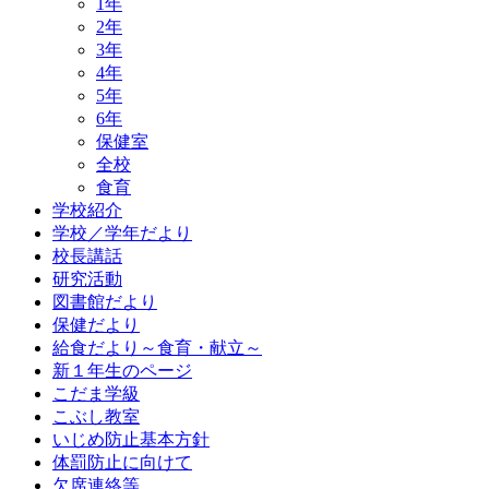
1年
2年
3年
4年
5年
6年
保健室
全校
食育
学校紹介
学校／学年だより
校長講話
研究活動
図書館だより
保健だより
給食だより～食育・献立～
新１年生のページ
こだま学級
こぶし教室
いじめ防止基本方針
体罰防止に向けて
欠席連絡等