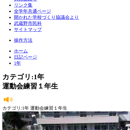
リンク集
全学年共通ページ
開かれた学校づくり協議会より
武蔵野市民科
サイトマップ
操作方法
ホーム
日記ページ
1年
カテゴリ:1年
運動会練習１年生
カテゴリ:1年 運動会練習１年生