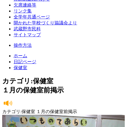
欠席連絡等
リンク集
全学年共通ページ
開かれた学校づくり協議会より
武蔵野市民科
サイトマップ
操作方法
ホーム
日記ページ
保健室
カテゴリ:保健室
１月の保健室前掲示
カテゴリ:保健室 １月の保健室前掲示