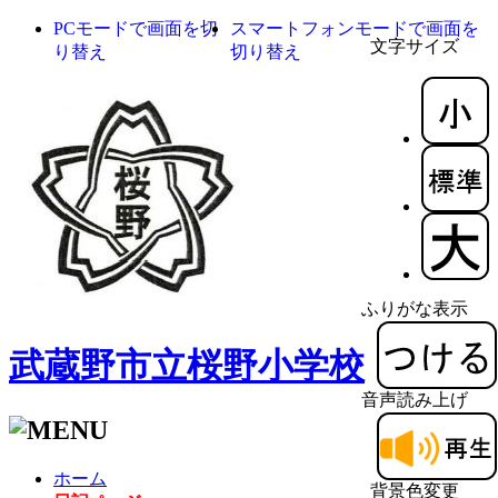
PCモードで画面を切
スマートフォンモードで画面を
文字サイズ
り替え
切り替え
ふりがな表示
武蔵野市立桜野小学校
音声読み上げ
ホーム
背景色変更