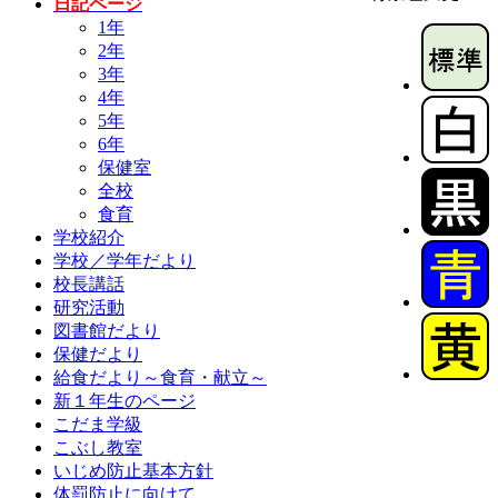
日記ページ
1年
2年
3年
4年
5年
6年
保健室
全校
食育
学校紹介
学校／学年だより
校長講話
研究活動
図書館だより
保健だより
給食だより～食育・献立～
新１年生のページ
こだま学級
こぶし教室
いじめ防止基本方針
体罰防止に向けて